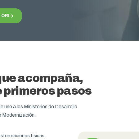
 ORI
 que acompaña,
e primeros pasos
e une a los Ministerios de Desarrollo
e Modernización.
nsformaciones físicas,