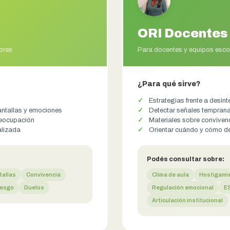
ORI Docentes
ores
Para docentes y equipos esco
¿Para qué sirve?
Estrategias frente a desint
pantallas y emociones
Detectar señales temprana
preocupación
Materiales sobre convivenc
alizada
Orientar cuándo y cómo de
Podés consultar sobre:
tallas
Convivencia
Clima de aula
Hostigami
iesgo
Duelos
Regulación emocional
ES
Articulación institucional