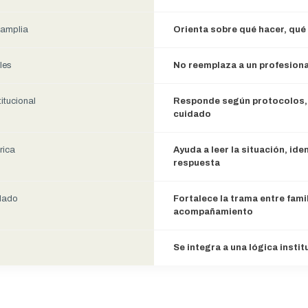
 amplia
Orienta sobre qué hacer, qué 
les
No reemplaza a un profesiona
itucional
Responde según protocolos, c
cuidado
rica
Ayuda a leer la situación, ide
respuesta
idado
Fortalece la trama entre fami
acompañamiento
Se integra a una lógica insti