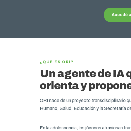
Accedé a
¿QUÉ ES ORI?
Un agente de IA
orienta y propon
ORI nace de un proyecto transdisciplinario qu
Humano, Salud, Educación y la Secretaría d
En la adolescencia, los jóvenes atraviesan tra