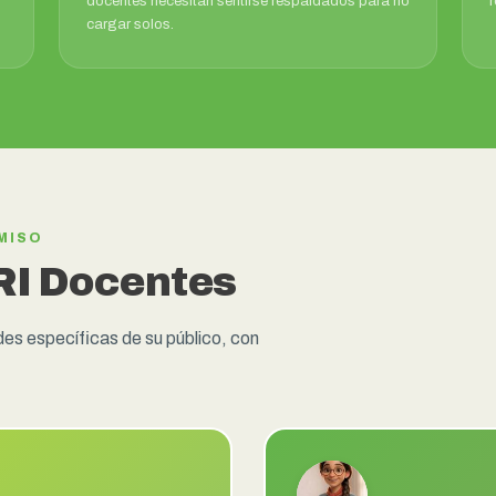
docentes necesitan sentirse respaldados para no
cargar solos.
MISO
RI Docentes
es específicas de su público, con