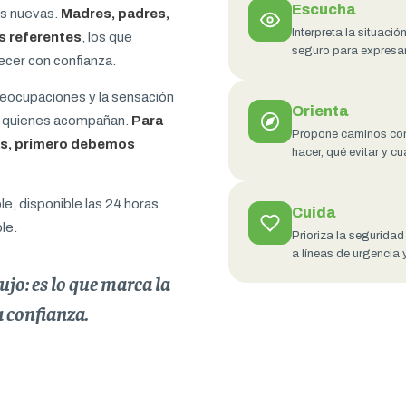
Escucha
as nuevas.
Madres, padres,
Interpreta la situaci
s referentes
, los que
seguro para expresar
ecer con confianza.
preocupaciones y la sensación
Orienta
a quienes acompañan.
Para
Propone caminos conc
ias, primero debemos
hacer, qué evitar y cu
le, disponible las 24 horas
Cuida
le.
Prioriza la segurida
a líneas de urgencia 
ujo: es lo que marca la
a confianza.